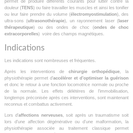
permet de produire différents courants pour lutter contre la
douleur (
TENS
) ou faire travailler les muscles et ainsi les tonifier
ou leur faire prendre du volume (
électromyostimulation
), des
ultra-sons (
ultrasonothérapie
), un rayonnement laser (
laser
thérapeutique
) ou des ondes de choc (
ondes de choc
extracorporelles
) voire des champs magnétiques.
Indications
Les indications sont nombreuses et fréquentes.
Après les interventions de
chirurgie orthopédique
, la
physiothérapie permet d’
accélérer et d’optimiser la guérison
et donc le retour à une fonction locomotrice normale ou proche
de la normale. Les effets délétères de l’immobilisation,
longtemps préconisée après ces interventions, sont maintenant
reconnus et combattus activement.
Lors d’
affections nerveuses
, soit après un traumatisme soit
lors d’une affection dégénérative ou d'une malformation, la
physiothérapie associée au traitement classique permet