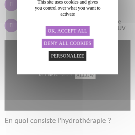
Nous écrire
This site uses cookies and gives
physiotherapie.ac@oniris-nantes.fr
you control over what you want to
activate
Prenez connaissance des consignes de
biosécurité avant votre venue au CHUV
OK, ACCEPT ALL
DENY ALL COOKIES
PERSONALIZE
ALLOW
YouTube is disabled.
En quoi consiste l'hydrothérapie ?