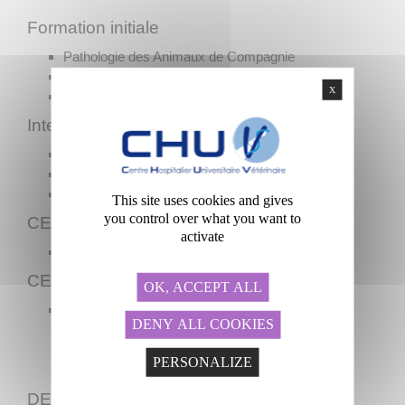
Formation initiale
Pathologie des Animaux de Compagnie
Pathologie Equine
X
Médecine des Animaux d'Elevage et Qualité
Internats
Clinique des Animaux de Compagnie
Médecine et chirurgie équine
Clinique bovine
This site uses cookies and gives
you control over what you want to
CES
activate
Dermatologie
CEAV
OK, ACCEPT ALL
Médecine interne des Animaux de Compagnie
DENY ALL COOKIES
PERSONALIZE
DESV