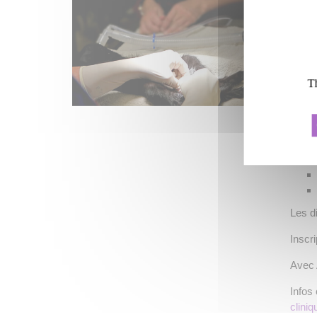
une 
Quan
Où ?
Cette 
Th
pratic
vétér
Au pr
Les d
Inscri
Avec 
Infos 
cliniq