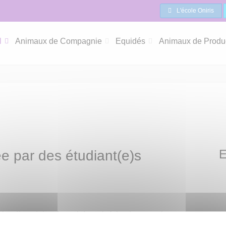
L'école Oniris
l
Animaux de Compagnie
Equidés
Animaux de Produ
E
e par des étudiant(e)s
étudiant(e)s, futur(e)s vétérinaires, animeront