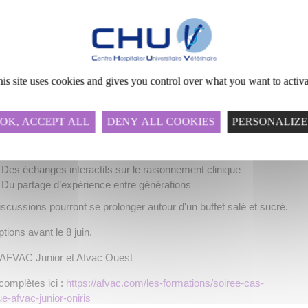
soirée de présentation de cas cliniques
d ?
Jeudi 12 juin 2025
A Oniris VetoAgroBio, Campus vétérinaire de la Chantrerie
soirée gratuite est ouverte aux étudiants, internes, vétérinaires
is site uses cookies and gives you control over what you want to activ
iens et s'organisera autour de cas cliniques que présenteront les
inaires de demain.
OK, ACCEPT ALL
DENY ALL COOKIES
PERSONALIZE
ogramme :
Des cas réels, analysés et présentés par des étudiants
Des échanges interactifs sur le raisonnement clinique
Du partage d’expérience entre générations
iscussions pourront se prolonger autour d'un buffet salé et sucré.
ptions avant le 8 juin.
AFVAC Junior et Afvac Ouest
complètes ici :
https://afvac.com/les-formations/soiree-cas-
ue-afvac-junior-oniris