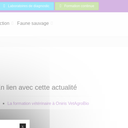
Laboratoires de diagnostic
Formation continue
ction
Faune sauvage
n lien avec cette actualité
La formation vétérinaire à Oniris VetAgroBio
X