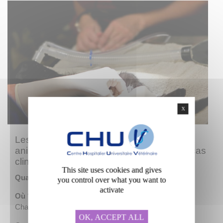
X
Les étudiant(e)s, futur(e)s vétérinaires,
animeront une soirée de présentation de cas
cliniques
This site uses cookies and gives
Quand ?
Jeudi 12 juin 2025
you control over what you want to
activate
Où ?
A Oniris VetoAgroBio, Campus vétérinaire de la
Chantrerie
OK, ACCEPT ALL