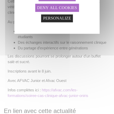
Cette soirée gratuite est ouverte aux étudiants, internes,
vétérinaires praticiens et s'organisera autour de cas
DENY ALL COOKIES
cliniques que présenteront les vétérinaires de demain.
PERSONALIZE
Au programme :
Des cas réels, analysés et présentés par des
étudiants
Des échanges interactifs sur le raisonnement clinique
Du partage d’expérience entre générations
Les discussions pourront se prolonger autour d'un buffet
salé et sucré.
Inscriptions avant le 8 juin.
Avec AFVAC Junior et Afvac Ouest
Infos complètes ici :
https://afvac.com/les-
formations/soiree-cas-clinique-afvac-junior-oniris
En lien avec cette actualité